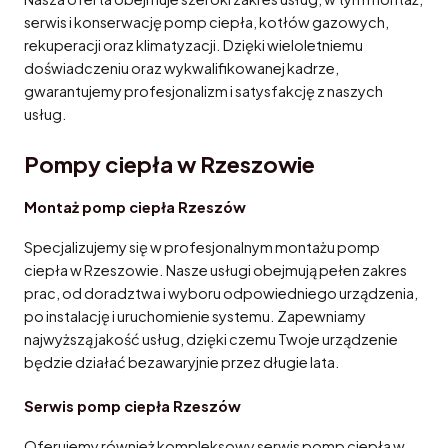
serwis i konserwację pomp ciepła, kotłów gazowych,
rekuperacji oraz klimatyzacji. Dzięki wieloletniemu
doświadczeniu oraz wykwalifikowanej kadrze,
gwarantujemy profesjonalizm i satysfakcję z naszych
usług.
Pompy ciepła w Rzeszowie
Montaż pomp ciepła Rzeszów
Specjalizujemy się w profesjonalnym montażu pomp
ciepła w Rzeszowie. Nasze usługi obejmują pełen zakres
prac, od doradztwa i wyboru odpowiedniego urządzenia,
po instalację i uruchomienie systemu. Zapewniamy
najwyższą jakość usług, dzięki czemu Twoje urządzenie
będzie działać bezawaryjnie przez długie lata.
Serwis pomp ciepła Rzeszów
Oferujemy również kompleksowy serwis pomp ciepła w