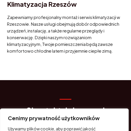
Klimatyzacja Rzeszów
Zapewniamy profesjonalny montaż i serwis klimatyzacji w
Rzeszowie. Nasze usługi obejmują dobór odpowiednich
urządzeń, instalację, a także regularne przeglądy i
konserwację. Dzięki naszym rozwiązaniom
klimatyzacyjnym, Twoje pomieszczenia będą zawsze
komfortowo chłodne latem i przyjemnie ciepłe zimą.
Skontaktuj się z nami
Cenimy prywatność użytkowników
Masz pytania? Jesteśmy do Twojej dyspozycji. Skorzystaj z
formularza kontaktowego lub zadzwoń.
Używamy plików cookie, aby poprawić jakość