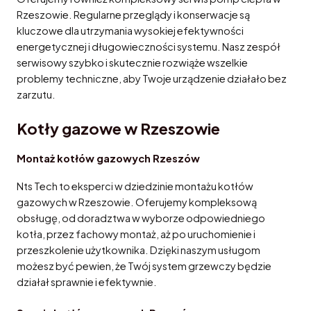
Rzeszowie. Regularne przeglądy i konserwacje są
kluczowe dla utrzymania wysokiej efektywności
energetycznej i długowieczności systemu. Nasz zespół
serwisowy szybko i skutecznie rozwiąże wszelkie
problemy techniczne, aby Twoje urządzenie działało bez
zarzutu.
Kotły gazowe w Rzeszowie
Montaż kotłów gazowych Rzeszów
Nts Tech to eksperci w dziedzinie montażu kotłów
gazowych w Rzeszowie. Oferujemy kompleksową
obsługę, od doradztwa w wyborze odpowiedniego
kotła, przez fachowy montaż, aż po uruchomienie i
przeszkolenie użytkownika. Dzięki naszym usługom
możesz być pewien, że Twój system grzewczy będzie
działał sprawnie i efektywnie.