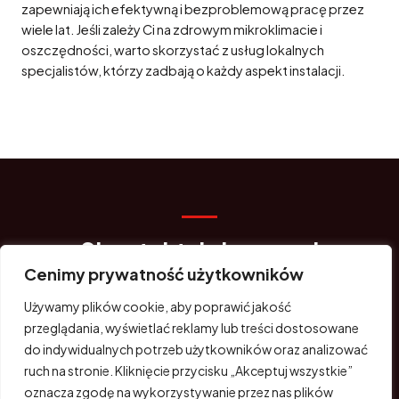
zapewniają ich efektywną i bezproblemową pracę przez
wiele lat. Jeśli zależy Ci na zdrowym mikroklimacie i
oszczędności, warto skorzystać z usług lokalnych
specjalistów, którzy zadbają o każdy aspekt instalacji.
Skontaktuj się z nami
Cenimy prywatność użytkowników
Masz pytania? Jesteśmy do Twojej dyspozycji. Skorzystaj z
formularza kontaktowego lub zadzwoń.
Używamy plików cookie, aby poprawić jakość
przeglądania, wyświetlać reklamy lub treści dostosowane
do indywidualnych potrzeb użytkowników oraz analizować
KONTAKT
ruch na stronie. Kliknięcie przycisku „Akceptuj wszystkie”
oznacza zgodę na wykorzystywanie przez nas plików