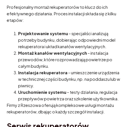
Profesjonalny montaż rekuperatorów to klucz do ich
efektywnego działania. Proces instalacji składa się z kilku
etapów:
Projektowanie systemu
– specjaliści analizują
potrzeby budynku, dobierając odpowiedni model
rekuperatora i układ kanałów wentylacyjnych.
Montaż kanałów wentylacyjnych
– instalacja
przewodów, które rozprowadzają powietrze po
całym budynku.
Instalacja rekuperatora
– umieszczenie urządzenia
w technicznej części budynku, np. na poddaszu lub w
piwnicy.
Uruchomienie systemu
– testy działania, regulacja
przepływów powietrza oraz szkolenie użytkownika.
Firmy z Rzeszowa oferują kompleksowe usługi montażu
rekuperatorów, dbając o każdy szczegół instalacji.
Serwis rekuperatorów