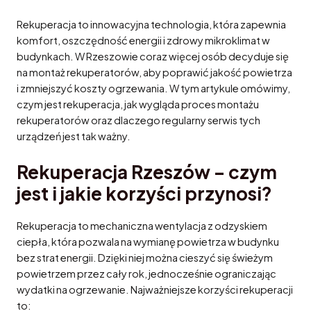
Rekuperacja to innowacyjna technologia, która zapewnia
komfort, oszczędność energii i zdrowy mikroklimat w
budynkach. W Rzeszowie coraz więcej osób decyduje się
na montaż rekuperatorów, aby poprawić jakość powietrza
i zmniejszyć koszty ogrzewania. W tym artykule omówimy,
czym jest rekuperacja, jak wygląda proces montażu
rekuperatorów oraz dlaczego regularny serwis tych
urządzeń jest tak ważny.
Rekuperacja Rzeszów – czym
jest i jakie korzyści przynosi?
Rekuperacja to mechaniczna wentylacja z odzyskiem
ciepła, która pozwala na wymianę powietrza w budynku
bez strat energii. Dzięki niej można cieszyć się świeżym
powietrzem przez cały rok, jednocześnie ograniczając
wydatki na ogrzewanie. Najważniejsze korzyści rekuperacji
to: