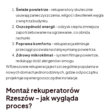
Świeże powietrze
– rekuperatory skutecznie
usuwają zanieczyszczenia, wilgoć i dwutlenek węgla
z wnętrza budynku.
Oszczędność energii
– odzysk ciepła zmniejsza
zapotrzebowanie na ogrzewanie, co obniża
rachunki.
Poprawa komfortu
– rekuperacja eliminuje
przeciągi i pozwala na stałą wymianę powietrza.
Zdrowy mikroklimat
– system filtruje powietrze,
redukując ilość alergenów i smogu.
W Rzeszowie rekuperacja jest szczególnie popularna w
nowych domach jednorodzinnych, gdzie od początku
projektuje się energooszczędne instalacje.
Montaż rekuperatorów
Rzeszów – jak wygląda
proces?