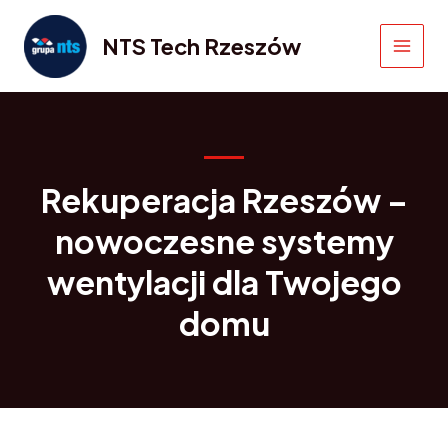
Skip
to
NTS Tech Rzeszów
content
MAIN
MEN
Rekuperacja Rzeszów –
nowoczesne systemy
wentylacji dla Twojego
domu