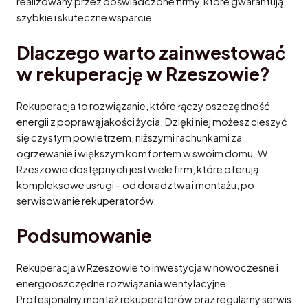
realizowany przez doświadczone firmy, które gwarantują
szybkie i skuteczne wsparcie.
Dlaczego warto zainwestować
w rekuperację w Rzeszowie?
Rekuperacja to rozwiązanie, które łączy oszczędność
energii z poprawą jakości życia. Dzięki niej możesz cieszyć
się czystym powietrzem, niższymi rachunkami za
ogrzewanie i większym komfortem w swoim domu. W
Rzeszowie dostępnych jest wiele firm, które oferują
kompleksowe usługi – od doradztwa i montażu, po
serwisowanie rekuperatorów.
Podsumowanie
Rekuperacja w Rzeszowie to inwestycja w nowoczesne i
energooszczędne rozwiązania wentylacyjne.
Profesjonalny montaż rekuperatorów oraz regularny serwis