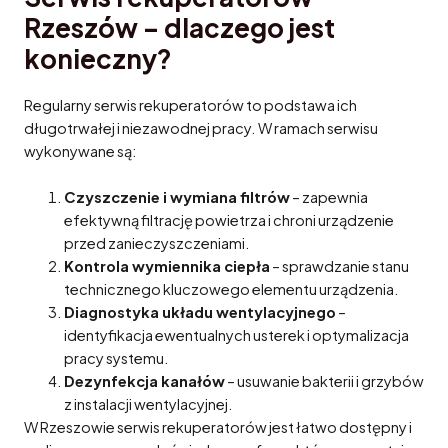
Rzeszów – dlaczego jest
konieczny?
Regularny serwis rekuperatorów to podstawa ich
długotrwałej i niezawodnej pracy. W ramach serwisu
wykonywane są:
Czyszczenie i wymiana filtrów
– zapewnia
efektywną filtrację powietrza i chroni urządzenie
przed zanieczyszczeniami.
Kontrola wymiennika ciepła
– sprawdzanie stanu
technicznego kluczowego elementu urządzenia.
Diagnostyka układu wentylacyjnego
–
identyfikacja ewentualnych usterek i optymalizacja
pracy systemu.
Dezynfekcja kanałów
– usuwanie bakterii i grzybów
z instalacji wentylacyjnej.
W Rzeszowie serwis rekuperatorów jest łatwo dostępny i