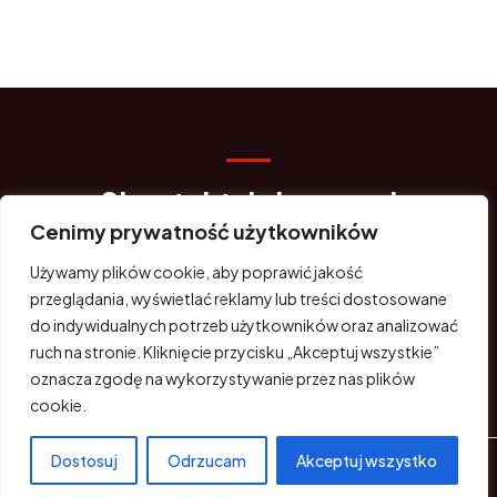
Skontaktuj się z nami
Cenimy prywatność użytkowników
Masz pytania? Jesteśmy do Twojej dyspozycji. Skorzystaj z
formularza kontaktowego lub zadzwoń.
Używamy plików cookie, aby poprawić jakość
przeglądania, wyświetlać reklamy lub treści dostosowane
do indywidualnych potrzeb użytkowników oraz analizować
KONTAKT
ruch na stronie. Kliknięcie przycisku „Akceptuj wszystkie”
oznacza zgodę na wykorzystywanie przez nas plików
cookie.
Dostosuj
Odrzucam
Akceptuj wszystko
Prawa autorskie © 2026 NTS Tech Rzeszów