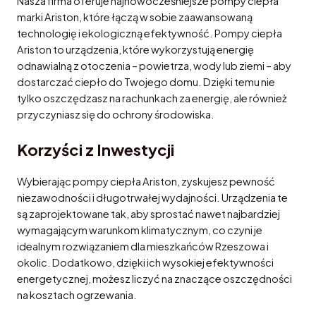
Nasza firma oferuje najnowocześniejsze pompy ciepła
marki Ariston, które łączą w sobie zaawansowaną
technologię i ekologiczną efektywność. Pompy ciepła
Ariston to urządzenia, które wykorzystują energię
odnawialną z otoczenia – powietrza, wody lub ziemi – aby
dostarczać ciepło do Twojego domu. Dzięki temu nie
tylko oszczędzasz na rachunkach za energię, ale również
przyczyniasz się do ochrony środowiska.
Korzyści z Inwestycji
Wybierając pompy ciepła Ariston, zyskujesz pewność
niezawodności i długotrwałej wydajności. Urządzenia te
są zaprojektowane tak, aby sprostać nawet najbardziej
wymagającym warunkom klimatycznym, co czyni je
idealnym rozwiązaniem dla mieszkańców Rzeszowa i
okolic. Dodatkowo, dzięki ich wysokiej efektywności
energetycznej, możesz liczyć na znaczące oszczędności
na kosztach ogrzewania.