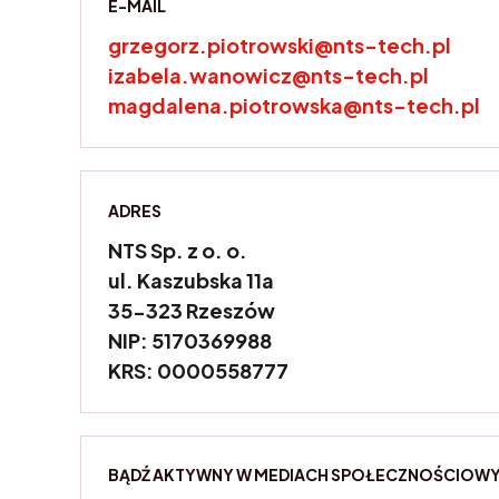
E-MAIL
grzegorz.piotrowski@nts-tech.pl
izabela.wanowicz@nts-tech.pl
magdalena.piotrowska@nts-tech.pl
ADRES
NTS Sp. z o. o.
ul. Kaszubska 11a
35-323 Rzeszów
NIP: 5170369988
KRS: 0000558777
BĄDŹ AKTYWNY W MEDIACH SPOŁECZNOŚCIOW