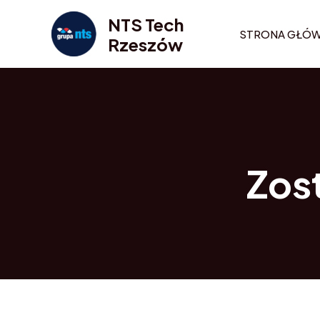
Skip
NTS Tech
to
STRONA GŁÓ
Rzeszów
content
Zos